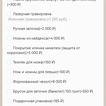
(+
300
₽
)
Лазерная гравировка
Именная гравировка (+1 200 руб.)
Ручная заточка(+
2 000
₽
)
Ножны из кайдекса(+
4 000
₽
)
Покрытие клинка никелем (защита от
коррозии)(+
5 000
₽
)
Темляк для ножа(+
150
₽
)
Нож и ножны для левши(+
100
₽
)
Формованный чехол(+
8 000
₽
)
Брусок для заточки (бакелит) 150 грит(+
550
₽
)
Подарочная упаковка(+
195
₽
)