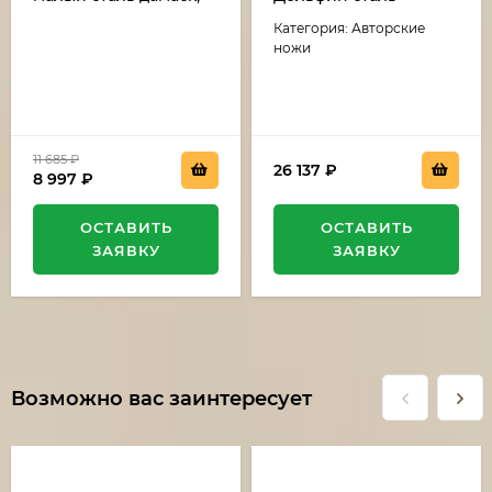
рукоять бубинга и рог
дамаск-камень
Категория: Авторские
лося (распродажа)
(никелирование),
рукоять резная,
ножи
карельская береза,
мельхиор
11 685
₽
26 137
₽
8 997
₽
ОСТАВИТЬ
ОСТАВИТЬ
ЗАЯВКУ
ЗАЯВКУ
Возможно вас заинтересует