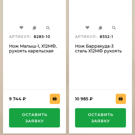
АРТИКУЛ:
8285-10
АРТИКУЛ:
8552-1
Нож Малыш-1, Х12МФ,
Нож Барракуда-3
рукоять карельская
сталь Х12МФ рукоять
береза, акрил
карельская береза
зеленый
акрил белый (NEW)
9 744
₽
10 985
₽
ОСТАВИТЬ
ОСТАВИТЬ
ЗАЯВКУ
ЗАЯВКУ