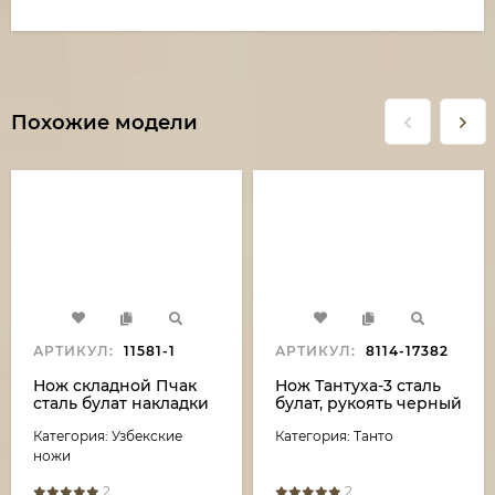
Похожие модели
АРТИКУЛ:
11581-1
АРТИКУЛ:
8114-17382
Нож складной Пчак
Нож Тантуха-3 сталь
сталь булат накладки
булат, рукоять черный
венге
граб-карельская
Категория: Узбекские
Категория: Танто
береза
ножи
2
2