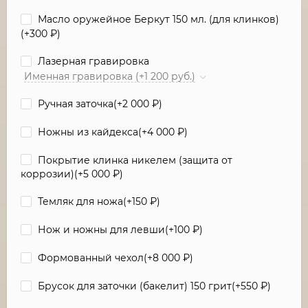
Масло оружейное Беркут 150 мл. (для клинков)
(+
300
₽
)
Лазерная гравировка
Именная гравировка (+1 200 руб.)
Ручная заточка(+
2 000
₽
)
Ножны из кайдекса(+
4 000
₽
)
Покрытие клинка никелем (защита от
коррозии)(+
5 000
₽
)
Темляк для ножа(+
150
₽
)
Нож и ножны для левши(+
100
₽
)
Формованный чехол(+
8 000
₽
)
Брусок для заточки (бакелит) 150 грит(+
550
₽
)