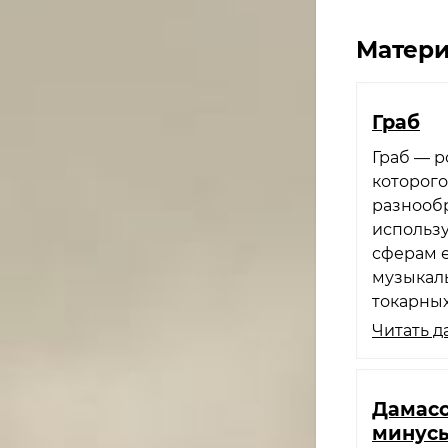
Матери
Граб
Граб — р
которог
разнообр
использу
сферам 
музыкаль
токарных
Читать д
Дамасс
минус