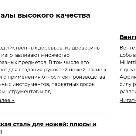
алы высокого качества
Венге
од лиственных деревьев, из древесины
Венге
о изготавливают множество
добыв
азных предметов. В том числе его
Millet
ют для создания рукоятей ножей. Такие к
в джун
его применения относится производства
Африк
ных инструментов, паркетных досок,
силу 
 инструментов и т.д.
разве
алее →
Читать
кая сталь для ножей: плюсы и
ы