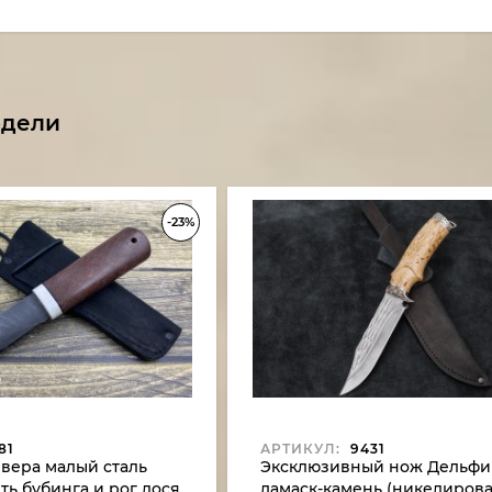
одели
-23%
81
АРТИКУЛ:
9431
вера малый сталь
Эксклюзивный нож Дельфи
ть бубинга и рог лося
дамаск-камень (никелирова