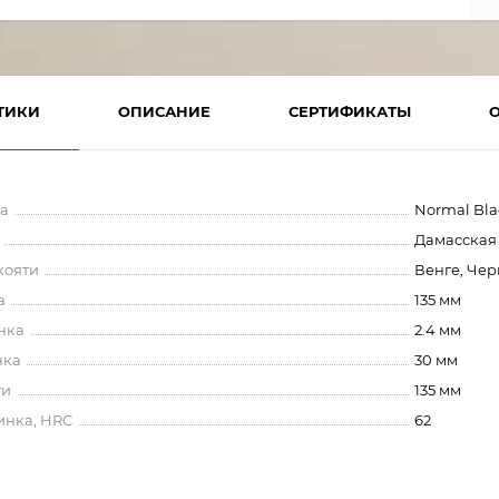
ТИКИ
ОПИСАНИЕ
СЕРТИФИКАТЫ
а
Normal Bl
Дамасская
кояти
Венге, Че
а
135 мм
нка
2.4 мм
нка
30 мм
ти
135 мм
инка, HRC
62