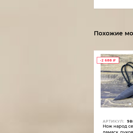
Похожие м
-2 688
₽
АРТИКУЛ:
98
Нож народ се
дамаск, рукоя