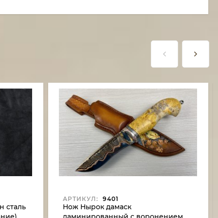
АРТИКУЛ:
9401
н сталь
Нож Нырок дамаск
ние),
ламинированный с воронением,