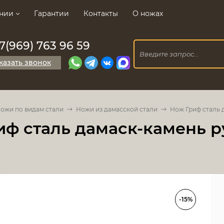
нии
Гарантии
Контакты
О ножах
7(969) 763 96 59
казать звонок
ожи по видам стали
Ножи из дамасской стали
Нож Гриф сталь 
иф сталь дамаск-камень р
-15%