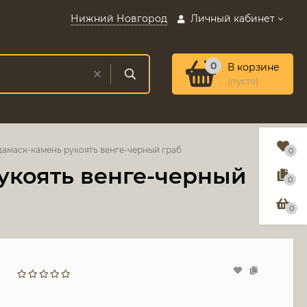
Нижний Новгород
Личный кабинет
0
В корзине
(пусто)
дамаск-камень рукоять венге-черный граб
0
укоять венге-черный
0
0