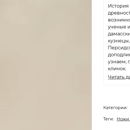
История 
древност
возникн
ученые и
дамасски
кузнецы,
Персидск
доподлин
узнаем, 
клинок.
Читать д
Категории:
Теги:
Ножи 