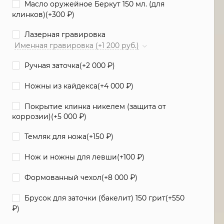
Масло оружейное Беркут 150 мл. (для
клинков)(+
300
₽
)
Лазерная гравировка
Именная гравировка (+1 200 руб.)
Ручная заточка(+
2 000
₽
)
Ножны из кайдекса(+
4 000
₽
)
Покрытие клинка никелем (защита от
коррозии)(+
5 000
₽
)
Темляк для ножа(+
150
₽
)
Нож и ножны для левши(+
100
₽
)
Формованный чехол(+
8 000
₽
)
Брусок для заточки (бакелит) 150 грит(+
550
₽
)