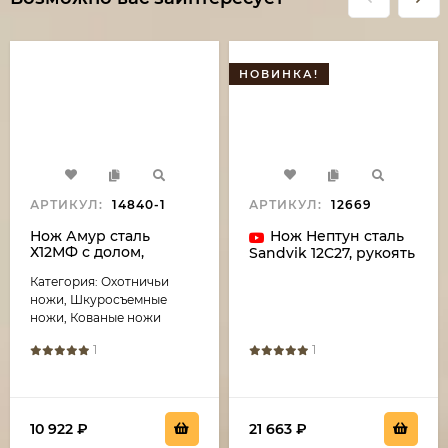
НОВИНКА!
АРТИКУЛ:
14840-1
АРТИКУЛ:
12669
Нож Амур сталь
Нож Нептун сталь
Х12МФ с долом,
Sandvik 12C27, рукоять
рукоять береста
микарта красная
Категория: Охотничьи
ножи, Шкуросъемные
ножи, Кованые ножи
1
1
10 922
₽
21 663
₽