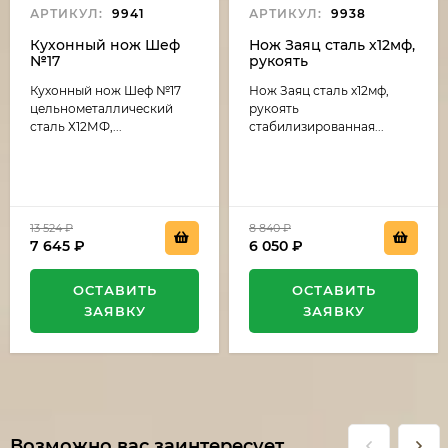
АРТИКУЛ:
9941
АРТИКУЛ:
9938
Кухонный нож Шеф
Нож Заяц сталь х12мф,
№17
рукоять
цельнометаллический
стабилизированная
Кухонный нож Шеф №17
Нож Заяц сталь х12мф,
сталь Х12МФ, рукоять
карельская береза
G10 зеленая
темно коричневая-
цельнометаллический
рукоять
(распродажа)
черный граб
сталь Х12МФ,...
стабилизированная...
(распродажа)
13 524
₽
8 840
₽
7 645
₽
6 050
₽
ОСТАВИТЬ
ОСТАВИТЬ
ЗАЯВКУ
ЗАЯВКУ
Возможно вас заинтересует