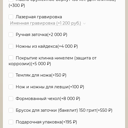
(+
300
₽
)
Лазерная гравировка
Именная гравировка (+1 200 руб.)
Ручная заточка(+
2 000
₽
)
Ножны из кайдекса(+
4 000
₽
)
Покрытие клинка никелем (защита от
коррозии)(+
5 000
₽
)
Темляк для ножа(+
150
₽
)
Нож и ножны для левши(+
100
₽
)
Формованный чехол(+
8 000
₽
)
Брусок для заточки (бакелит) 150 грит(+
550
₽
)
Подарочная упаковка(+
195
₽
)