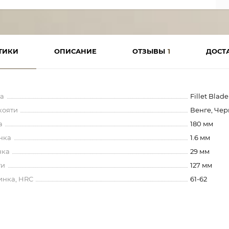
ТИКИ
ОПИСАНИЕ
ОТЗЫВЫ
1
ДОСТ
а
Fillet Blade
кояти
Венге, Че
а
180 мм
нка
1.6 мм
нка
29 мм
ти
127 мм
инка, HRC
61-62