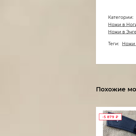
Категории:
Ножи в Ног
Ножи в Энг
Теги:
Ножи 
Похожие м
-5 879
₽