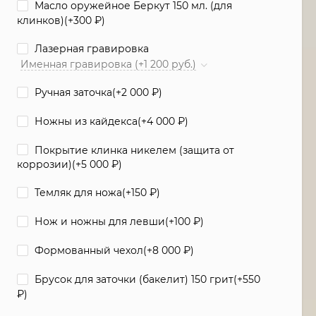
Масло оружейное Беркут 150 мл. (для
клинков)(+
300
₽
)
Лазерная гравировка
Именная гравировка (+1 200 руб.)
Ручная заточка(+
2 000
₽
)
Ножны из кайдекса(+
4 000
₽
)
Покрытие клинка никелем (защита от
коррозии)(+
5 000
₽
)
Темляк для ножа(+
150
₽
)
Нож и ножны для левши(+
100
₽
)
Формованный чехол(+
8 000
₽
)
Брусок для заточки (бакелит) 150 грит(+
550
₽
)