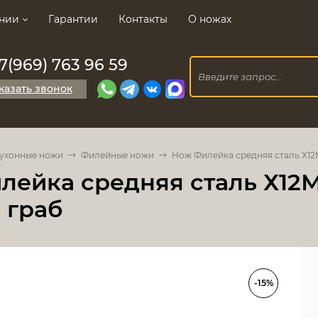
нии
Гарантии
Контакты
О ножах
7(969) 763 96 59
казать звонок
ухонные ножи
Филейные ножи
Нож Филейка средняя сталь Х12М
ейка средняя сталь Х12М
 граб
-15%