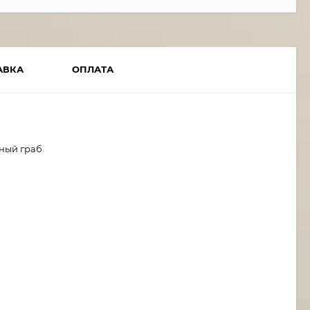
АВКА
ОПЛАТА
рный граб