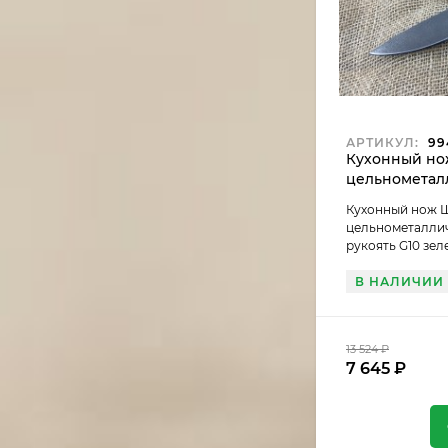
АРТИКУЛ:
99
Кухонный но
цельнометал
Х12МФ, рукоя
Кухонный нож 
(распродажа)
цельнометаллич
рукоять G10 зел
В НАЛИЧИИ
13 524
₽
7 645
₽