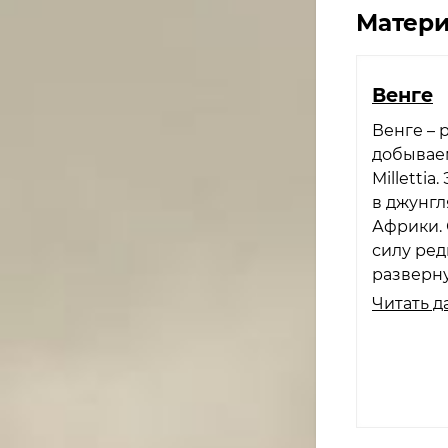
Матери
Венге​
Венге – 
добывае
Milletti
в джунгл
Африки. 
силу ред
разверну
Читать д