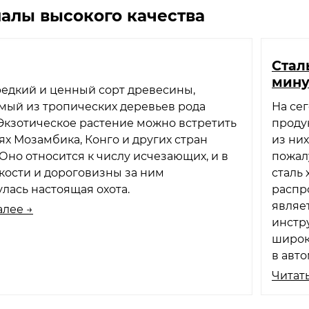
алы высокого качества
Стал
мин
редкий и ценный сорт древесины,
мый из тропических деревьев рода
На се
a. Экзотическое растение можно встретить
проду
ях Мозамбика, Конго и других стран
из них
Оно относится к числу исчезающих, и в
пожал
кости и дороговизны за ним
сталь
лась настоящая охота.
распр
являе
алее →
инстр
широк
в авт
Читать