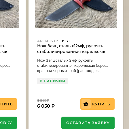
АРТИКУЛ:
9931
ять
Нож Заяц сталь х12мф, рукоять
ская
стабилизированная карельская
черный
береза красная-черный граб
Нож Заяц сталь х12мф, рукоять
(распродажа)
береза
стабилизированная карельская береза
красная-черный граб (распродажа)
В НАЛИЧИИ
8 840
₽
УПИТЬ
КУПИТЬ
6 050
₽
АЯВКУ
ОСТАВИТЬ ЗАЯВКУ