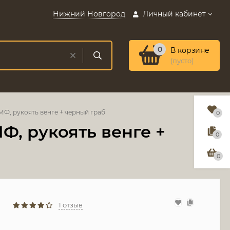
Нижний Новгород
Личный кабинет
0
В корзине
(пусто)
Ф, рукоять венге + черный граб
0
Ф, рукоять венге +
0
0
1 отзыв