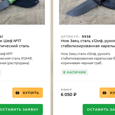
41
АРТИКУЛ:
9938
ж Шеф №17
Нож Заяц сталь х12мф, руко
лический сталь
стабилизированная карель
ть G10 зеленая
береза темно коричневая-
Шеф №17
Нож Заяц сталь х12мф, рукоять
граб (распродажа)
еский сталь Х12МФ,
стабилизированная карельская 
еная (распродажа)
коричневая-черный граб...
В НАЛИЧИИ
8 840
₽
КУПИТЬ
К
6 050
₽
ОСТАВИТЬ ЗАЯВКУ
ОСТАВИТЬ З