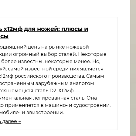
ь х12мф для ножей: плюсы и
усы
годняшний день на рынке ножевой
кции огромный выбор сталей. Некоторые
 более известны, некоторые менее. Но,
уй, самой известной среди них является
 х12мф российского производства. Самым
остраненным зарубежным аналогом
тся немецкая сталь D2. Х12мф —
ументальная легированная сталь. Она
о применяется в машино- и судостроении,
омобиле- и авиастроении.
 далее →