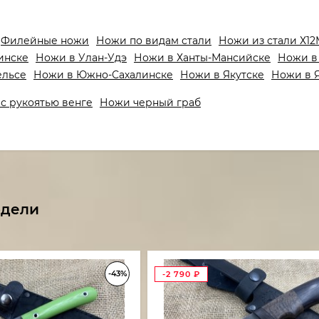
Филейные ножи
Ножи по видам стали
Ножи из стали Х1
инске
Ножи в Улан-Удэ
Ножи в Ханты-Мансийске
Ножи в
ельсе
Ножи в Южно-Сахалинске
Ножи в Якутске
Ножи в 
с рукоятью венге
Ножи черный граб
одели
-43%
-2 790
₽