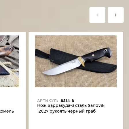
АРТИКУЛ:
8514-8
Нож Барракуда-3 сталь Sandvik
комель
12C27 рукоять черный граб
й