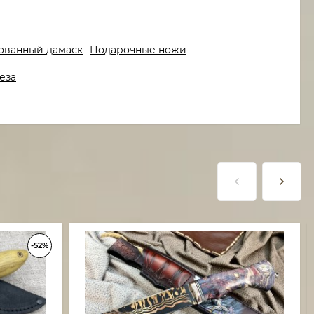
ованный дамаск
Подарочные ножи
еза
-52%