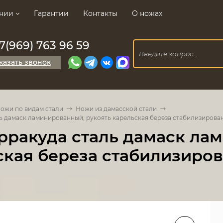
нии
Гарантии
Контакты
О ножах
7(969) 763 96 59
казать звонок
ожи по видам стали
Ножи из дамасской стали
ь дамаск ламинированный, рукоять карельская береза стабилизирова
рракуда сталь дамаск ла
ская береза стабилизиро