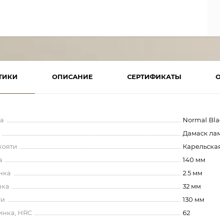
ТИКИ
ОПИСАНИЕ
СЕРТИФИКАТЫ
а
Normal Bl
Дамаск ла
кояти
Карельская
а
140 мм
нка
2.5 мм
нка
32 мм
ти
130 мм
инка, HRC
62