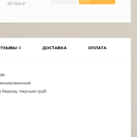
25 753
₽
ОТЗЫВЫ
0
ДОСТАВКА
ОПЛАТА
ade
минированный
 береза, Черный граб