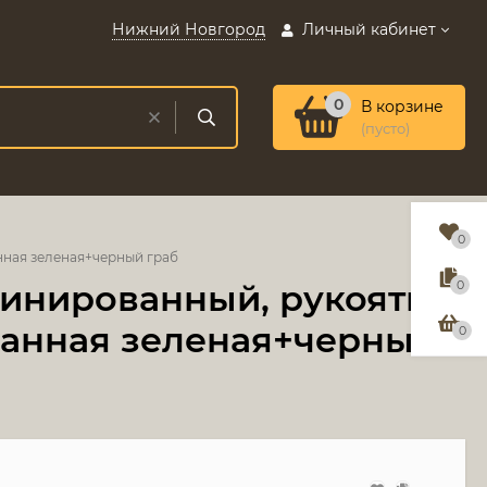
Нижний Новгород
Личный кабинет
0
В корзине
(пусто)
0
нная зеленая+черный граб
минированный, рукоять
0
ванная зеленая+черный
0