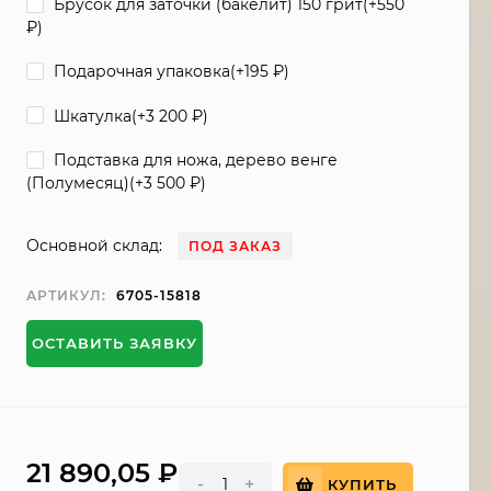
Брусок для заточки (бакелит) 150 грит(+
550
₽
)
Подарочная упаковка(+
195
₽
)
Шкатулка(+
3 200
₽
)
Подставка для ножа, дерево венге
(Полумесяц)(+
3 500
₽
)
Основной склад:
ПОД ЗАКАЗ
АРТИКУЛ:
6705-15818
ОСТАВИТЬ ЗАЯВКУ
21 890,05
₽
-
+
КУПИТЬ