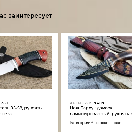
ас заинтересует
69-1
АРТИКУЛ:
9409
аль 95х18, рукоять
Нож Барсук дамаск
ереза
ламинированный, рукоять 
красная
тополя стабилизированны
Категория: Авторские ножи
коричневый, мокуме-гане