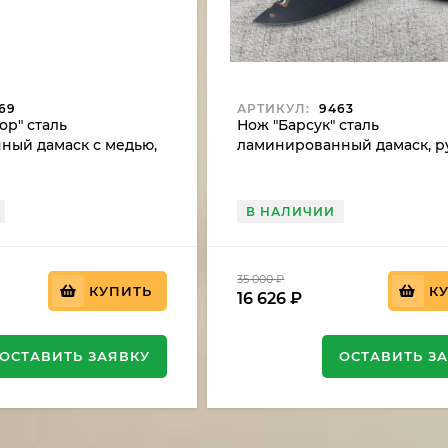
69
АРТИКУЛ:
9463
ор" сталь
Нож "Барсук" сталь
ный дамаск с медью,
ламинированный дамаск, р
зное дерево и зуб
ясень желтый
умэ-ганэ (распродажа)
В НАЛИЧИИ
35 000
₽
КУПИТЬ
К
16 626
₽
ОСТАВИТЬ ЗАЯВКУ
ОСТАВИТЬ З