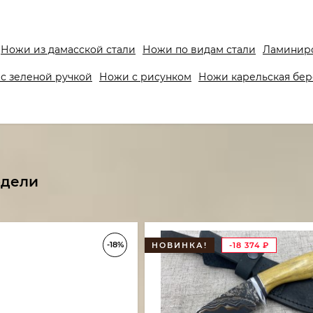
Ножи из дамасской стали
Ножи по видам стали
Ламинир
с зеленой ручкой
Ножи с рисунком
Ножи карельская бер
одели
-18%
НОВИНКА!
-18 374
₽