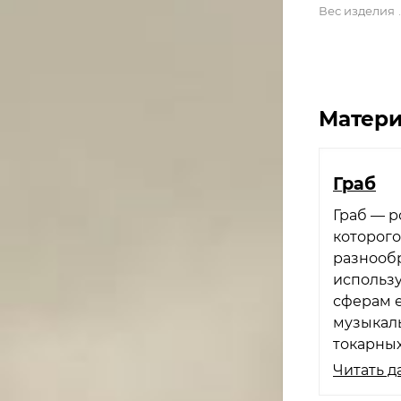
Вес изделия
Матери
Граб
Граб — р
которог
разнообр
использу
сферам 
музыкаль
токарных
Читать д