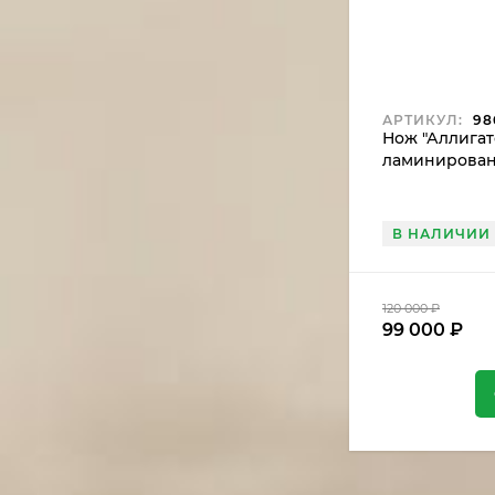
АРТИКУЛ:
98
Нож "Аллигат
ламинирован
рукоять желе
мамонта, мок
В НАЛИЧИИ
120 000
₽
99 000
₽