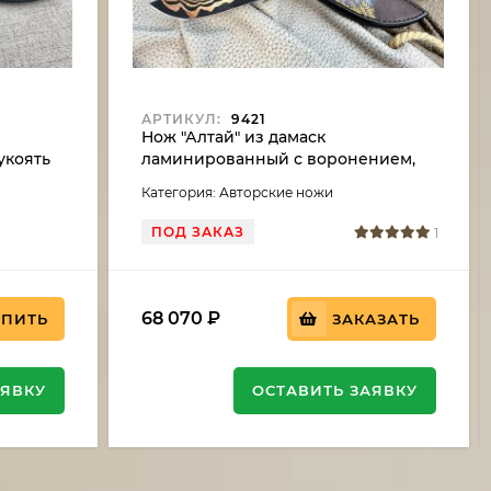
АРТИКУЛ:
9421
Нож "Алтай" из дамаск
укоять
ламинированный с воронением,
рукоять кап клена фиолетовый
Категория: Авторские ножи
ПОД ЗАКАЗ
1
68 070
₽
УПИТЬ
ЗАКАЗАТЬ
АЯВКУ
ОСТАВИТЬ ЗАЯВКУ