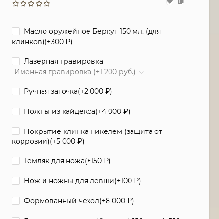
Масло оружейное Беркут 150 мл. (для
клинков)(+
300
₽
)
Лазерная гравировка
Именная гравировка (+1 200 руб.)
Ручная заточка(+
2 000
₽
)
Ножны из кайдекса(+
4 000
₽
)
Покрытие клинка никелем (защита от
коррозии)(+
5 000
₽
)
Темляк для ножа(+
150
₽
)
Нож и ножны для левши(+
100
₽
)
Формованный чехол(+
8 000
₽
)