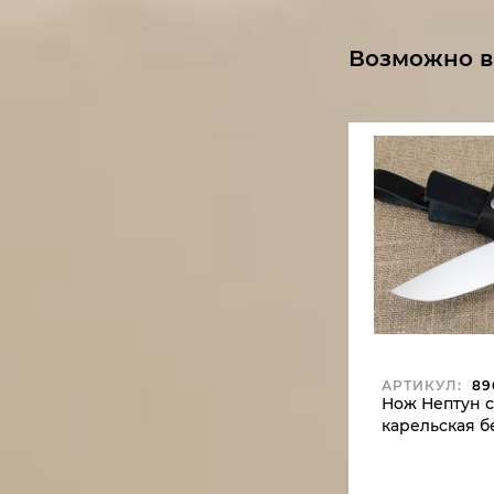
Возможно в
АРТИКУЛ:
89
Нож Нептун ст
карельская б
фиолетовая+