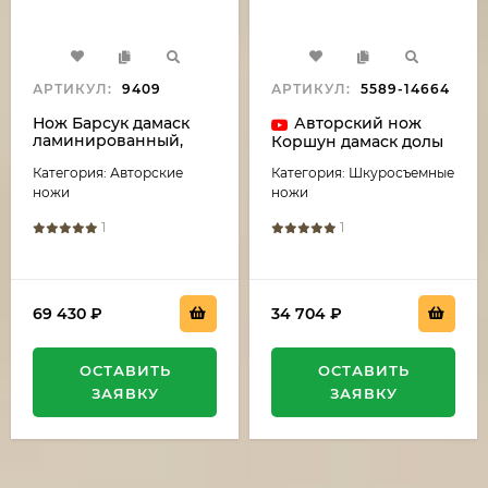
АРТИКУЛ:
9409
АРТИКУЛ:
5589-14664
Нож Барсук дамаск
Авторский нож
ламинированный,
Коршун дамаск долы
рукоять комель
рукоять карельская
Категория: Авторские
Категория: Шкуросъемные
тополя
береза,черный граб с
стабилизированный
инкрустацией
ножи
ножи
коричневый, мокуме-
гане
1
1
69 430
₽
34 704
₽
ОСТАВИТЬ
ОСТАВИТЬ
ЗАЯВКУ
ЗАЯВКУ