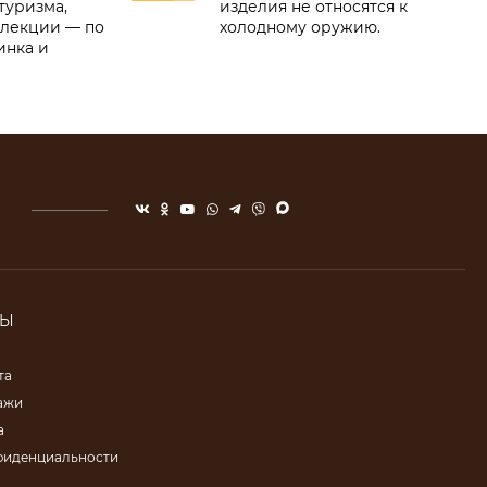
туризма,
изделия не относятся к
ллекции — по
холодному оружию.
инка и
ТЫ
та
ажи
а
фиденциальности