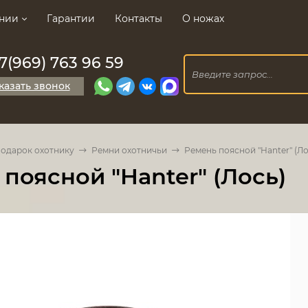
нии
Гарантии
Контакты
О ножах
7(969) 763 96 59
казать звонок
одарок охотнику
Ремни охотничьи
Ремень поясной "Hanter" (Ло
поясной "Hanter" (Лось)