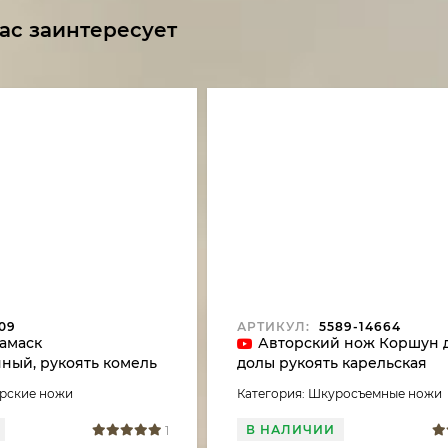
ас заинтересует
09
АРТИКУЛ:
5589-14664
амаск
Авторский нож Коршун 
ный, рукоять комель
долы рукоять карельская
илизированный
береза,черный граб с
орские ножи
Категория: Шкуросъемные ножи
 мокуме-гане
инкрустацией
В НАЛИЧИИ
1