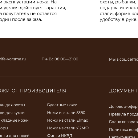
и эксплуатации ножа. На
охоты, рыбалки, 
изделия действует гарантия,
подарка или ко
а покупатель не остаётся
стали, форме кл
один после заказа.
удобству в руке.
ife-vorsma.ru
Пн-Вс 08:00—21:00
Мы в соц.сетях
ОЖИ ОТ ПРОИЗВОДИТЕЛЯ
ДОКУМЕН
жи для охоты
Булатные ножи
Договор-офер
жи для кухни
Ножи из стали S390
Правила прод
складные ножи
Ножи из стали Elmax
Бланк возврат
поры
Ножи из стали х12МФ
Политика кон
инки для ножей
Финки НКВД
Сертификаты