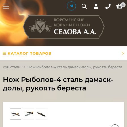
0
КАТАЛОГ ТОВАРОВ
сской стали
Нож Рыболов-4 сталь дамаск-долы, рукоять береста
Нож Рыболов-4 сталь дамаск-
долы, рукоять береста