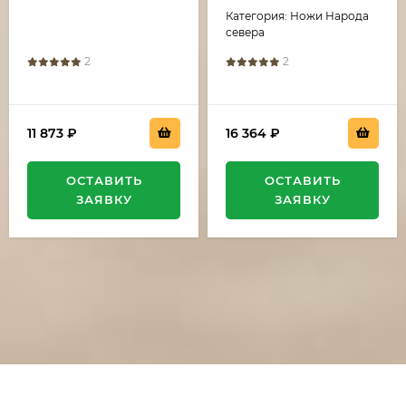
венге-черный граб
накладки G10 черная
Категория: Ножи Народа
с белой
севера
2
2
11 873
₽
16 364
₽
ОСТАВИТЬ
ОСТАВИТЬ
ЗАЯВКУ
ЗАЯВКУ