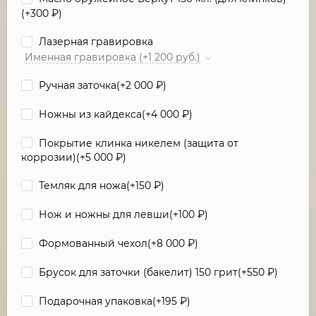
(+
300
₽
)
Лазерная гравировка
Именная гравировка (+1 200 руб.)
Ручная заточка(+
2 000
₽
)
Ножны из кайдекса(+
4 000
₽
)
Покрытие клинка никелем (защита от
коррозии)(+
5 000
₽
)
Темляк для ножа(+
150
₽
)
Нож и ножны для левши(+
100
₽
)
Формованный чехол(+
8 000
₽
)
Брусок для заточки (бакелит) 150 грит(+
550
₽
)
Подарочная упаковка(+
195
₽
)