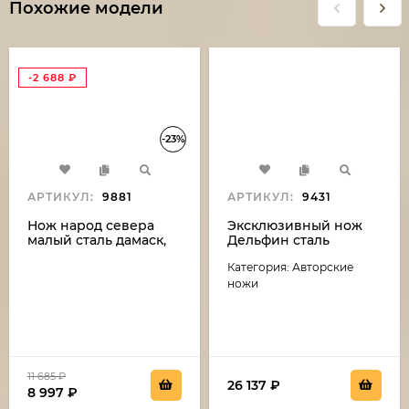
Похожие модели
-2 688
₽
-23%
АРТИКУЛ:
9881
АРТИКУЛ:
9431
Нож народ севера
Эксклюзивный нож
малый сталь дамаск,
Дельфин сталь
рукоять бубинга и рог
дамаск-камень
Категория: Авторские
лося (распродажа)
(никелирование),
рукоять резная,
ножи
карельская береза,
мельхиор
11 685
₽
26 137
₽
8 997
₽