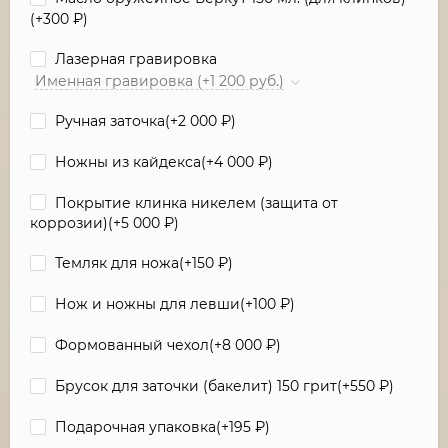
(+
300
₽
)
Лазерная гравировка
Именная гравировка (+1 200 руб.)
Ручная заточка(+
2 000
₽
)
Ножны из кайдекса(+
4 000
₽
)
Покрытие клинка никелем (защита от
коррозии)(+
5 000
₽
)
Темляк для ножа(+
150
₽
)
Нож и ножны для левши(+
100
₽
)
Формованный чехол(+
8 000
₽
)
Брусок для заточки (бакелит) 150 грит(+
550
₽
)
Подарочная упаковка(+
195
₽
)