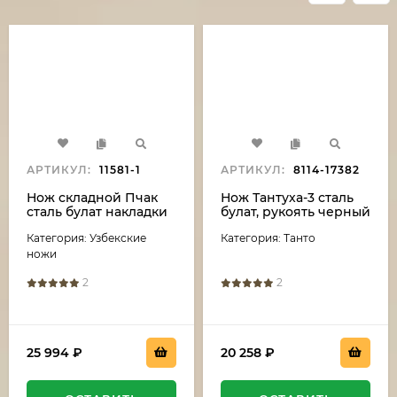
АРТИКУЛ:
11581-1
АРТИКУЛ:
8114-17382
Нож складной Пчак
Нож Тантуха-3 сталь
сталь булат накладки
булат, рукоять черный
венге
граб-карельская
Категория: Узбекские
Категория: Танто
береза
ножи
2
2
25 994
₽
20 258
₽