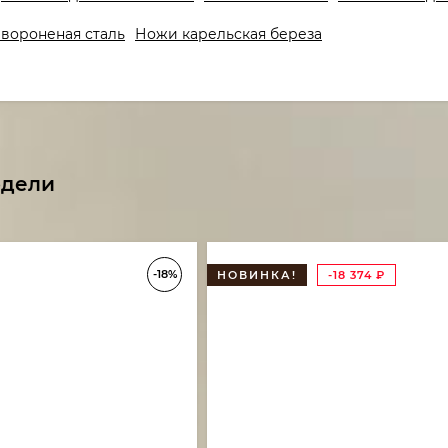
вороненая сталь
Ножи карельская береза
одели
-18%
НОВИНКА!
-18 374
₽