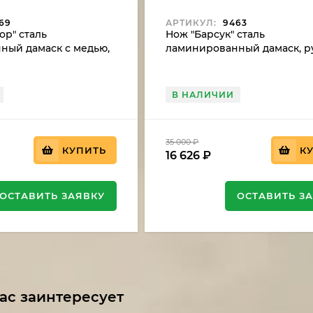
69
АРТИКУЛ:
9463
ор" сталь
Нож "Барсук" сталь
ный дамаск с медью,
ламинированный дамаск, р
зное дерево и зуб
ясень желтый
умэ-ганэ (распродажа)
В НАЛИЧИИ
35 000
₽
КУПИТЬ
К
16 626
₽
ОСТАВИТЬ ЗАЯВКУ
ОСТАВИТЬ З
ас заинтересует