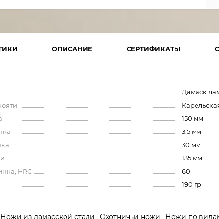
ТИКИ
ОПИСАНИЕ
СЕРТИФИКАТЫ
Дамаск ла
кояти
Карельска
а
150 мм
нка
3.5 мм
нка
30 мм
ти
135 мм
инка, HRC
60
190 гр
Ножи из дамасской стали
Охотничьи ножи
Ножи по вида