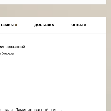
ОТЗЫВЫ
0
ДОСТАВКА
ОПЛАТА
минированный
я береза
м стали
Ламинированный дамаск