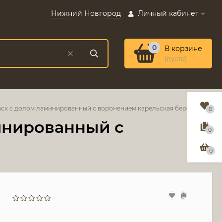
Нижний Новгород
Личный кабинет
0
В корзине
(пусто)
ск с долом ламинированный с воронением карельская береза
0
инированный с
0
0