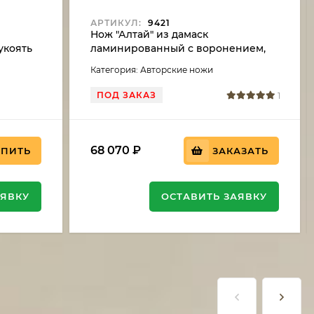
АРТИКУЛ:
9421
Нож "Алтай" из дамаск
укоять
ламинированный с воронением,
рукоять кап клена фиолетовый
Категория: Авторские ножи
ПОД ЗАКАЗ
1
68 070
₽
УПИТЬ
ЗАКАЗАТЬ
АЯВКУ
ОСТАВИТЬ ЗАЯВКУ