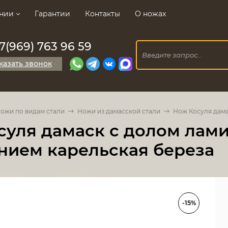
нии
Гарантии
Контакты
О ножах
7(969) 763 96 59
казать звонок
ожи по видам стали
Ножи из дамасской стали
Нож Косуля дама
суля дамаск с долом лам
нием карельская береза
-15%