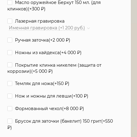
Масло оружейное Беркут 150 мл. (для
клинков)(+
300
₽
)
Лазерная гравировка
Именная гравировка (+1 200 руб.)
Ручная заточка(+
2 000
₽
)
Ножны из кайдекса(+
4 000
₽
)
Покрытие клинка никелем (защита от
коррозии)(+
5 000
₽
)
Темляк для ножа(+
150
₽
)
Нож и ножны для левши(+
100
₽
)
Формованный чехол(+
8 000
₽
)
Брусок для заточки (бакелит) 150 грит(+
550
₽
)