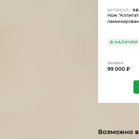
АРТИКУЛ:
98
Нож "Аллигат
ламинирован
рукоять желе
мамонта, мок
В НАЛИЧИИ
120 000
₽
99 000
₽
Возможно в