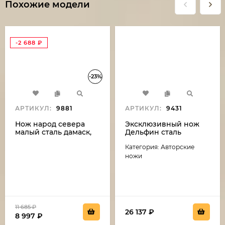
Похожие модели
-2 688
₽
-23%
АРТИКУЛ:
9881
АРТИКУЛ:
9431
Нож народ севера
Эксклюзивный нож
малый сталь дамаск,
Дельфин сталь
рукоять бубинга и рог
дамаск-камень
Категория: Авторские
лося (распродажа)
(никелирование),
рукоять резная,
ножи
карельская береза,
мельхиор
11 685
₽
26 137
₽
8 997
₽