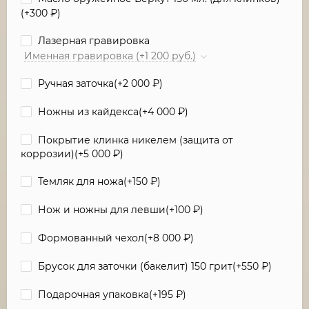
(+
300
₽
)
Лазерная гравировка
Именная гравировка (+1 200 руб.)
Ручная заточка(+
2 000
₽
)
Ножны из кайдекса(+
4 000
₽
)
Покрытие клинка никелем (защита от
коррозии)(+
5 000
₽
)
Темляк для ножа(+
150
₽
)
Нож и ножны для левши(+
100
₽
)
Формованный чехол(+
8 000
₽
)
Брусок для заточки (бакелит) 150 грит(+
550
₽
)
Подарочная упаковка(+
195
₽
)