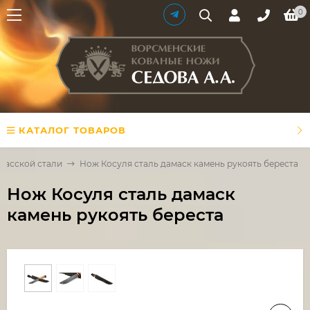
0
КАТАЛОГ ТОВАРОВ
масской стали
Нож Косуля сталь дамаск камень рукоять береста
Нож Косуля сталь дамаск
камень рукоять береста