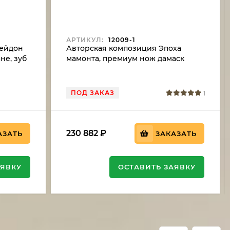
АРТИКУЛ:
12009-1
сейдон
Авторская композиция Эпоха
не, зуб
мамонта, премиум нож дамаск
ржа
торцевой рукоять мокуме-гане, зуб
мамонта, бивень моржа с
рисунком
ПОД ЗАКАЗ
1
230 882
₽
АЗАТЬ
ЗАКАЗАТЬ
АЯВКУ
ОСТАВИТЬ ЗАЯВКУ