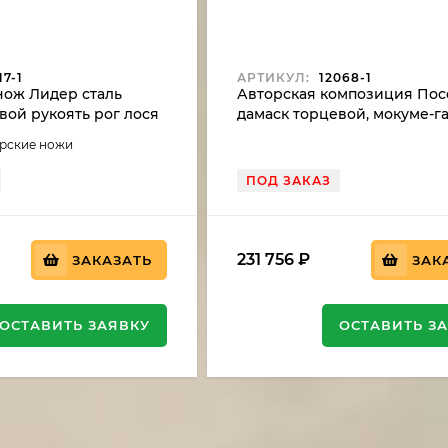
7-1
АРТИКУЛ:
12068-1
ож Лидер сталь
Авторская композиция По
вой рукоять рог лося
дамаск торцевой, мокуме-га
м, скримшоу (NEW)
мамонта синий, бивень мо
орские ножи
резной на подставке
ПОД ЗАКАЗ
231 756
₽
ЗАКАЗАТЬ
ЗАК
ОСТАВИТЬ ЗАЯВКУ
ОСТАВИТЬ З