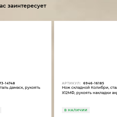
ас заинтересует
73-14748
АРТИКУЛ:
6946-16185
таль дамаск, рукоять
Нож складной Колибри, ста
Х12МФ, рукоять накладки а
белый
В НАЛИЧИИ