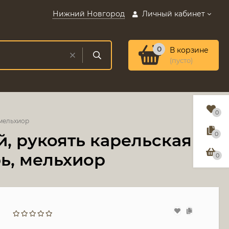
Нижний Новгород
Личный кабинет
0
В корзине
(пусто)
0
 мельхиор
й, рукоять карельская
0
ь, мельхиор
0