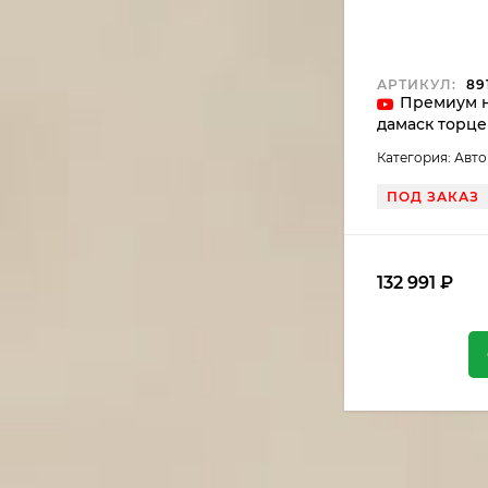
АРТИКУЛ:
891
Премиум н
дамаск торце
с мельхиоро
Категория: Авт
ПОД ЗАКАЗ
132 991
₽