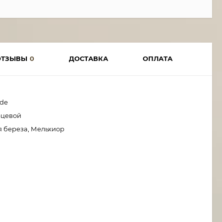
ОТЗЫВЫ
0
ДОСТАВКА
ОПЛАТА
ade
рцевой
я береза, Мельхиор