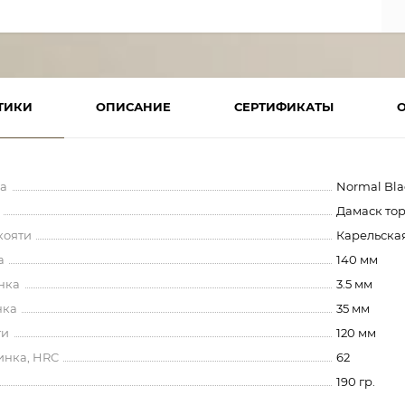
ТИКИ
ОПИСАНИЕ
СЕРТИФИКАТЫ
а
Normal Bl
Дамаск то
кояти
Карельска
а
140 мм
нка
3.5 мм
нка
35 мм
ти
120 мм
инка, HRC
62
190 гр.