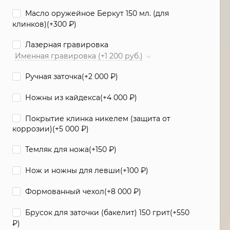
Масло оружейное Беркут 150 мл. (для
клинков)(+
300
₽
)
Лазерная гравировка
Именная гравировка (+1 200 руб.)
Ручная заточка(+
2 000
₽
)
Ножны из кайдекса(+
4 000
₽
)
Покрытие клинка никелем (защита от
коррозии)(+
5 000
₽
)
Темляк для ножа(+
150
₽
)
Нож и ножны для левши(+
100
₽
)
Формованный чехол(+
8 000
₽
)
Брусок для заточки (бакелит) 150 грит(+
550
₽
)