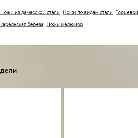
Ножи из дамасской стали
Ножи по видам стали
Торцевой
карельская береза
Ножи мельхиор
одели