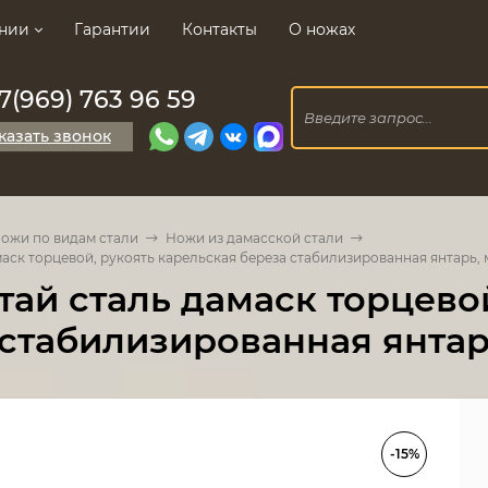
нии
Гарантии
Контакты
О ножах
7(969) 763 96 59
казать звонок
ожи по видам стали
Ножи из дамасской стали
аск торцевой, рукоять карельская береза стабилизированная янтарь,
ай сталь дамаск торцево
 стабилизированная янтар
-15%