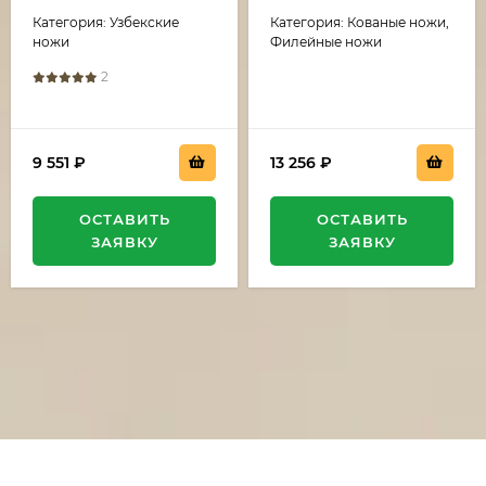
дамаск, рукоять венге
рукоять акрил
Категория: Узбекские
Категория: Кованые ножи,
черный граб
зеленый и черный
граб
ножи
Филейные ножи
2
9 551
₽
13 256
₽
ОСТАВИТЬ
ОСТАВИТЬ
ЗАЯВКУ
ЗАЯВКУ