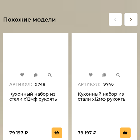
Похожие модели
АРТИКУЛ:
9748
АРТИКУЛ:
9746
Кухонный набор из
Кухонный набор из
стали х12мф рукоять
стали х12мф рукоять
из акрила черного ,
из акрила белого,
подставка из акрила
подставка из акрила
черного
белого
79 197
₽
79 197
₽