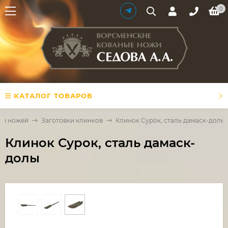
0
КАТАЛОГ ТОВАРОВ
ля ножей
Заготовки клинков
Клинок Сурок, сталь дамаск-долы
Клинок Сурок, сталь дамаск-
долы