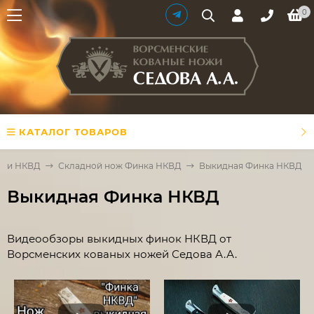
0
КАТАЛОГ ТОВАРОВ
нки НКВД
Складной нож Финка НКВД
Выкидная Финка НКВД
Выкидная Финка НКВД
Видеообзоры выкидных финок НКВД от
Ворсменских кованых ножей Седова А.А.