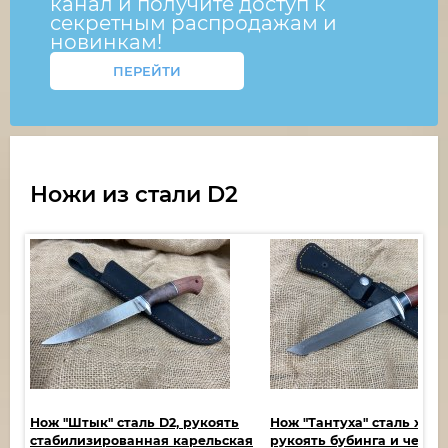
канал и получите доступ к
секретным распродажам и
новинкам!
ПЕРЕЙТИ
Ножи из стали D2
 и
Нож "Штык" сталь D2, рукоять
Нож "Тантуха" сталь х12м
стабилизированная карельская
рукоять бубинга и черны