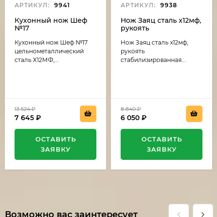
АРТИКУЛ:
9941
АРТИКУЛ:
9938
Кухонный нож Шеф
Нож Заяц сталь х12мф,
№17
рукоять
цельнометаллический
стабилизированная
Кухонный нож Шеф №17
Нож Заяц сталь х12мф,
сталь Х12МФ, рукоять
карельская береза
G10 зеленая
темно коричневая-
цельнометаллический
рукоять
(распродажа)
черный граб
сталь Х12МФ,...
стабилизированная...
(распродажа)
13 524
₽
8 840
₽
7 645
₽
6 050
₽
ОСТАВИТЬ
ОСТАВИТЬ
ЗАЯВКУ
ЗАЯВКУ
Возможно вас заинтересует