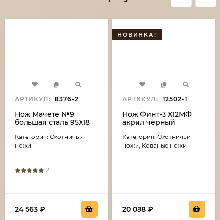
НОВИНКА!
АРТИКУЛ:
8376-2
АРТИКУЛ:
12502-1
Нож Мачете №9
Нож Финт-3 Х12МФ
большая сталь 95Х18
акрил черный
рукоять полимер
Категория: Охотничьи
Категория: Охотничьи
черный
ножи
ножи, Кованые ножи
2
24 563
₽
20 088
₽