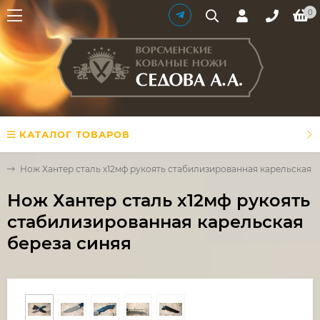
0
КАТАЛОГ ТОВАРОВ
й
Нож Хантер сталь х12мф рукоять стабилизированная карельская б
Нож Хантер сталь х12мф рукоять
стабилизированная карельская
береза синяя