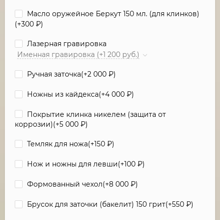
Масло оружейное Беркут 150 мл. (для клинков)
(+
300
₽
)
Лазерная гравировка
Именная гравировка (+1 200 руб.)
Ручная заточка(+
2 000
₽
)
Ножны из кайдекса(+
4 000
₽
)
Покрытие клинка никелем (защита от
коррозии)(+
5 000
₽
)
Темляк для ножа(+
150
₽
)
Нож и ножны для левши(+
100
₽
)
Формованный чехол(+
8 000
₽
)
Брусок для заточки (бакелит) 150 грит(+
550
₽
)